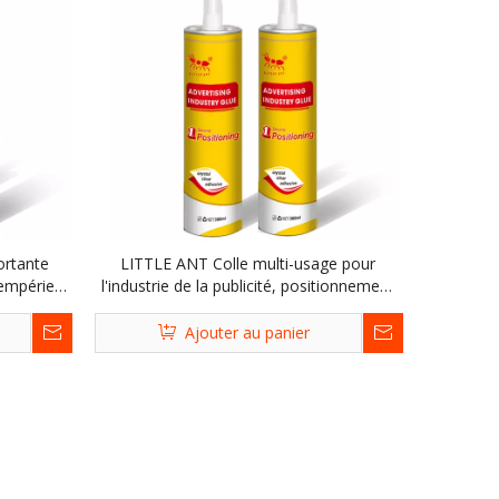
ortante
LITTLE ANT Colle multi-usage pour
tempéries
l'industrie de la publicité, positionnement
que sans
en 1 seconde, mastic silicone, colle
s de
gratuite, mucilage adhésif longue durée
Ajouter au panier
pour bois, brique, verre, céramique