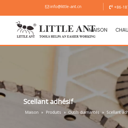
info@little-ant.cn
+86-18


MAISON
CHA
Scellant adhésif
Maison
»
Produits
»
Outils diamantés
»
Scellant ad