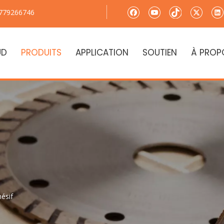
779266746
UD
PRODUITS
APPLICATION
SOUTIEN
À PROP
hésif