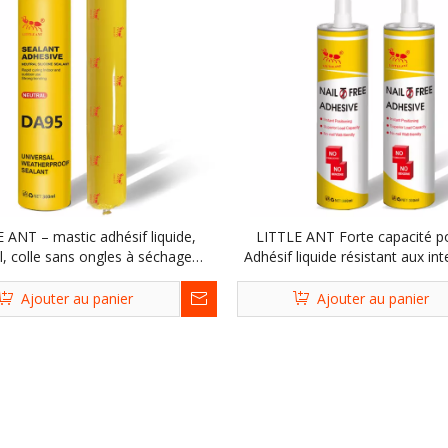
 ANT – mastic adhésif liquide,
LITTLE ANT Forte capacité p
, colle sans ongles à séchage
Adhésif liquide résistant aux in
de, pour la Construction et la
Colle de mastic silicone acryli
ration, vente directe d'usine
clous pour le travail du boi
Ajouter au panier
Ajouter au panier
construction