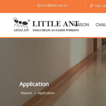
info@little-ant.cn
+86-18


MAISON
CHA
Application
Maison
»
Application