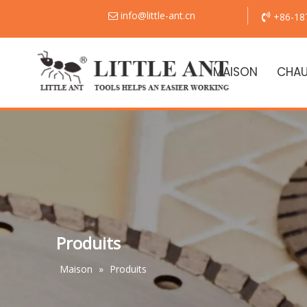
info@little-ant.cn
+86-18


MAISON
CHA
Produits
Maison
»
Produits