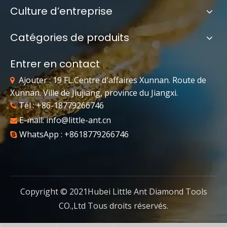
Culture d’entreprise
Catégories de produits
Entrer en contact
Ajouter : 19 FL.Centre d'affaires Xunnan. Route de

Xunnan. Ville de Jiujiang, province du Jiangxi.
Tél : +86-18779266746

E-mail:
info@little-ant.cn

WhatsApp : +8618779266746

Copyright © 2021Hubei Little Ant Diamond Tools
CO.,Ltd Tous droits réservés.