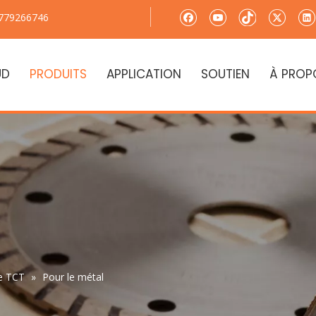
779266746
UD
PRODUITS
APPLICATION
SOUTIEN
À PROP
e TCT
»
Pour le métal