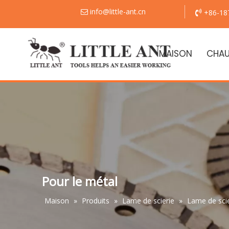
info@little-ant.cn
+86-18


MAISON
CHA
Pour le métal
Maison
»
Produits
»
Lame de scierie
»
Lame de sci