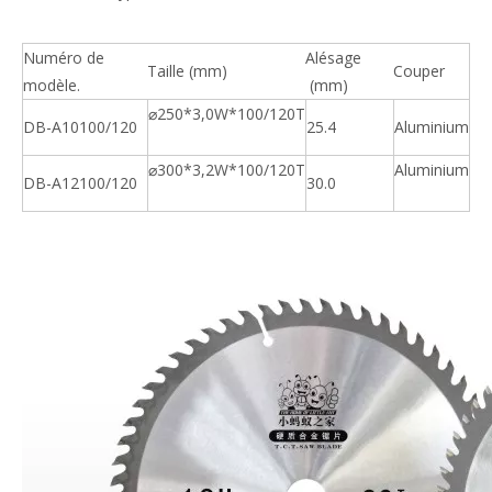
Numéro de
Alésage
Taille (mm)
Couper
modèle.
(mm)
⌀250*3,0W*100/120T
DB-A10100/120
25.4
Aluminium
⌀300*3,2W*100/120T
Aluminium
DB-A12100/120
30.0