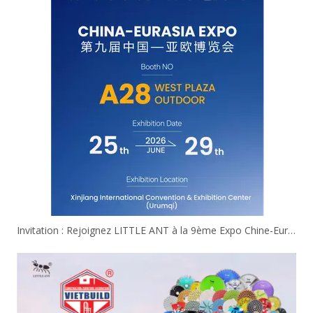
Invitation : Rejoignez LITTLE ANT à la 9ème Expo Chine-Eurasie !