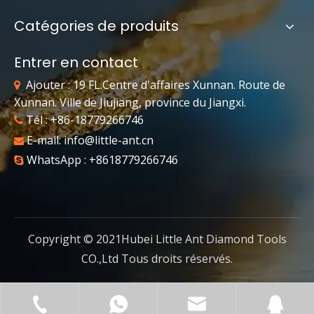
Catégories de produits
Entrer en contact
Ajouter : 19 FL.Centre d'affaires Xunnan. Route de

Xunnan. Ville de Jiujiang, province du Jiangxi.
Tél : +86-18779266746

E-mail:
info@little-ant.cn

WhatsApp : +8618779266746

Copyright © 2021Hubei Little Ant Diamond Tools
CO.,Ltd Tous droits réservés.