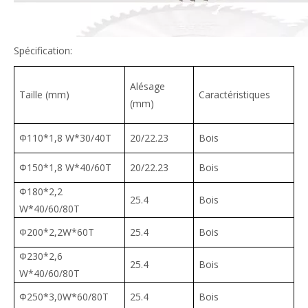
Spécification:
Alésage
Taille (mm)
Caractéristiques
(mm)
Φ110*1,8 W*30/40T
20/22.23
Bois
Φ150*1,8 W*40/60T
20/22.23
Bois
Φ180*2,2
25.4
Bois
W*40/60/80T
Φ200*2,2W*60T
25.4
Bois
Φ230*2,6
25.4
Bois
W*40/60/80T
Φ250*3,0W*60/80T
25.4
Bois