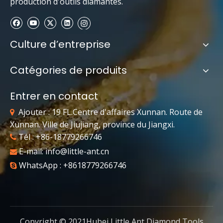
production d'outils diamantés.
Culture d’entreprise
Catégories de produits
Entrer en contact
Ajouter : 19 FL.Centre d'affaires Xunnan. Route de

Xunnan. Ville de Jiujiang, province du Jiangxi.
Tél : +86-18779266746

E-mail:
info@little-ant.cn

WhatsApp : +8618779266746

Copyright © 2021Hubei Little Ant Diamond Tools