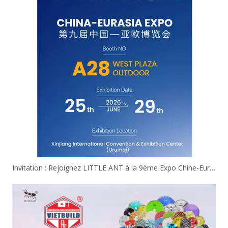
Invitation : Rejoignez LITTLE ANT à la 9ème Expo Chine-Eurasie !