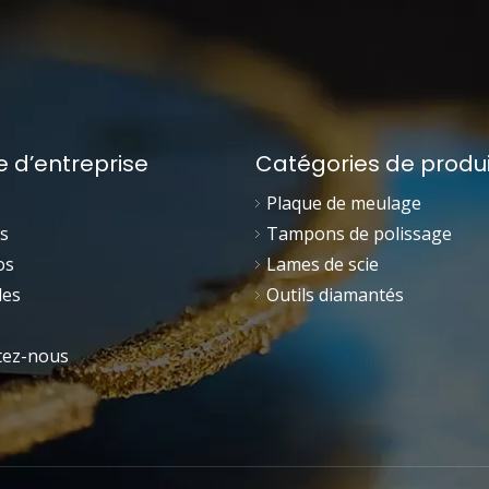
e d’entreprise
Catégories de produi
Plaque de meulage
s
Tampons de polissage
os
Lames de scie
les
Outils diamantés
tez-nous