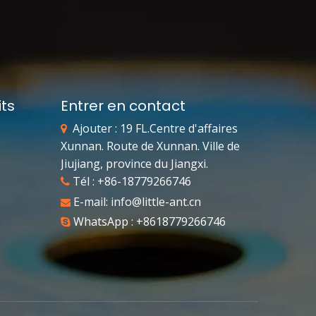
ts
Entrer en contact
Ajouter : 19 FL.Centre d'affaires

Xunnan. Route de Xunnan. Ville de
Jiujiang, province du Jiangxi.
Tél : +86-18779266746

E-mail:
info@little-ant.cn

WhatsApp : +8618779266746
