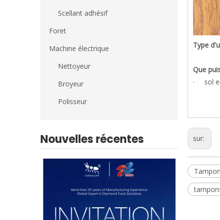
Scellant adhésif
Foret
Type d'ut
Machine électrique
Nettoyeur
Que puis
· sol e
Broyeur
Polisseur
Nouvelles récentes
sur:
Tampons
tampons