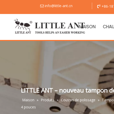
info@little-ant.cn
+86-18


MAISON
CHA
LITTLE ANT – nouveau tampon de
Maison
»
Produits
»
Coussin de polissage
»
Tampon
4 pouces