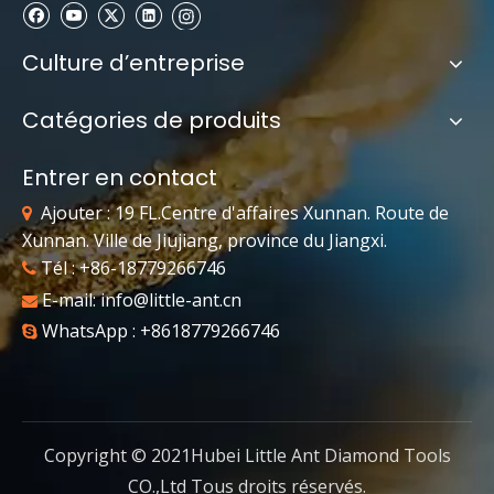
Culture d’entreprise
Catégories de produits
Entrer en contact
Ajouter : 19 FL.Centre d'affaires Xunnan. Route de

Xunnan. Ville de Jiujiang, province du Jiangxi.
Tél : +86-18779266746

E-mail:
info@little-ant.cn

WhatsApp : +8618779266746

Copyright © 2021Hubei Little Ant Diamond Tools
CO.,Ltd Tous droits réservés.